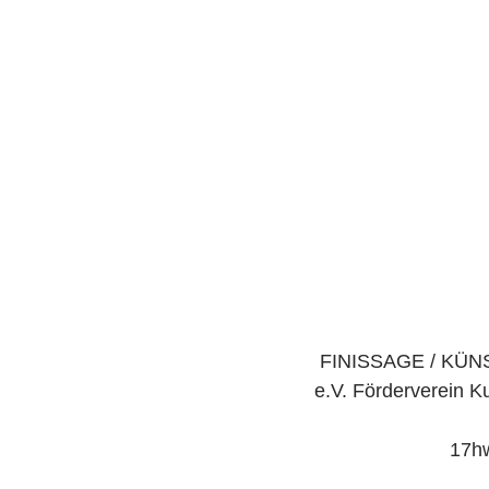
FINISSAGE / KÜNS
e.V. Förderverein K
17hw